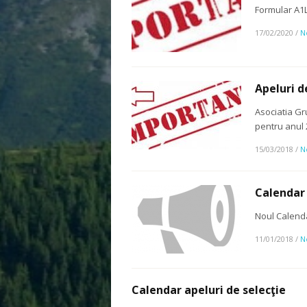
Formular A1L
17/02/2020
/
N
Apeluri d
Asociatia Gr
pentru anul 
15/03/2018
/
N
Calendar 
Noul Calenda
11/01/2018
/
N
Calendar apeluri de selecţie