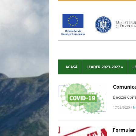
ACASĂ
LEADER 2023-2027
»
L
Comunicat
Decizie Cons
17/03/2020
/
N
Formular 