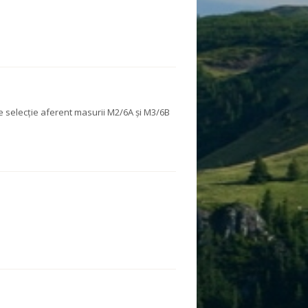
 selecție aferent masurii M2/6A și M3/6B