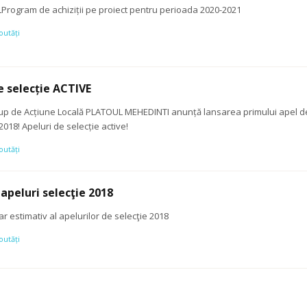
Program de achiziții pe proiect pentru perioada 2020-2021
outăți
e selecție ACTIVE
up de Acțiune Locală PLATOUL MEHEDINTI anunță lansarea primului apel de
2018! Apeluri de selecție active!
outăți
apeluri selecţie 2018
r estimativ al apelurilor de selecţie 2018
outăți